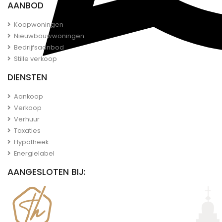
AANBOD
Koopwoningen
Nieuwbouwwoningen
Bedrijfsaanbod
Stille verkoop
DIENSTEN
Aankoop
Verkoop
Verhuur
Taxaties
Hypotheek
Energielabel
AANGESLOTEN BIJ: