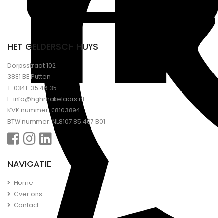
HET GELDERSCH HUYS
Dorpsstraat 102
3881 BE Putten
T:
0341-35 46 35
E:
info@hghmakelaars.nl
KVK nummer: 08103894
BTW nummer: NL8107.85.407 B01
NAVIGATIE
Home
Over ons
Contact