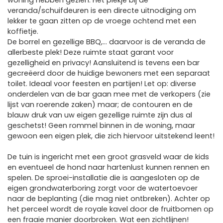
woning hebben gezien. Het plekje bij de
veranda/schuifdeuren is een directe uitnodiging om
lekker te gaan zitten op de vroege ochtend met een
koffietje.
De borrel en gezellige BBQ,… daarvoor is de veranda de
allerbeste plek! Deze ruimte staat garant voor
gezelligheid en privacy! Aansluitend is tevens een bar
gecreëerd door de huidige bewoners met een separaat
toilet. Ideaal voor feesten en partijen! Let op: diverse
onderdelen van de bar gaan mee met de verkopers (zie
lijst van roerende zaken) maar; de contouren en de
blauw druk van uw eigen gezellige ruimte zijn dus al
geschetst! Geen rommel binnen in de woning, maar
gewoon een eigen plek, die zich hiervoor uitstekend leent!
De tuin is ingericht met een groot grasveld waar de kids
en eventueel de hond naar hartenlust kunnen rennen en
spelen. De sproei-installatie die is aangesloten op de
eigen grondwaterboring zorgt voor de watertoevoer
naar de beplanting (die mag niet ontbreken). Achter op
het perceel wordt de royale kavel door de fruitbomen op
een fraaie manier doorbroken. Wat een zichtlijnen!