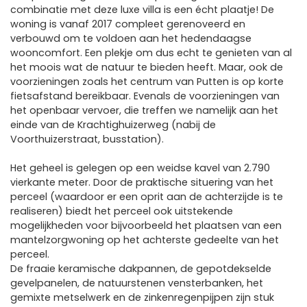
combinatie met deze luxe villa is een écht plaatje! De
woning is vanaf 2017 compleet gerenoveerd en
verbouwd om te voldoen aan het hedendaagse
wooncomfort. Een plekje om dus echt te genieten van al
het moois wat de natuur te bieden heeft. Maar, ook de
voorzieningen zoals het centrum van Putten is op korte
fietsafstand bereikbaar. Evenals de voorzieningen van
het openbaar vervoer, die treffen we namelijk aan het
einde van de Krachtighuizerweg (nabij de
Voorthuizerstraat, busstation).
Het geheel is gelegen op een weidse kavel van 2.790
vierkante meter. Door de praktische situering van het
perceel (waardoor er een oprit aan de achterzijde is te
realiseren) biedt het perceel ook uitstekende
mogelijkheden voor bijvoorbeeld het plaatsen van een
mantelzorgwoning op het achterste gedeelte van het
perceel.
De fraaie keramische dakpannen, de gepotdekselde
gevelpanelen, de natuurstenen vensterbanken, het
gemixte metselwerk en de zinkenregenpijpen zijn stuk