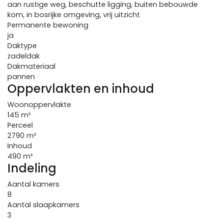
aan rustige weg, beschutte ligging, buiten bebouwde
kom, in bosrijke omgeving, vrij uitzicht
Permanente bewoning
ja
Daktype
zadeldak
Dakmateriaal
pannen
Oppervlakten en inhoud
Woonoppervlakte
145 m²
Perceel
2790 m²
Inhoud
490 m³
Indeling
Aantal kamers
8
Aantal slaapkamers
3