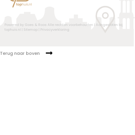
Powered by Goes & Roos
Alle rechten voorbehouden
|
Aangesloten bij
tophuis.nl
|
Sitemap
|
Privacyverklaring