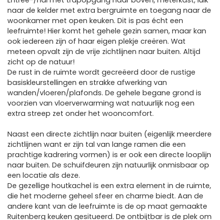
Entree-/hal met trapopgang naar boven, meterkast, luik
naar de kelder met extra bergruimte en toegang naar de
woonkamer met open keuken. Dit is pas écht een
leefruimte! Hier komt het gehele gezin samen, maar kan
ook iedereen zijn of haar eigen plekje creëren. Wat
meteen opvalt zijn de vrije zichtlijnen naar buiten. Altijd
zicht op de natuur!
De rust in de ruimte wordt gecreëerd door de rustige
basiskleurstellingen en strakke afwerking van
wanden/vloeren/plafonds. De gehele begane grond is
voorzien van vloerverwarming wat natuurlijk nog een
extra streep zet onder het wooncomfort.
Naast een directe zichtlijn naar buiten (eigenlijk meerdere
zichtlijnen want er zijn tal van lange ramen die een
prachtige kadrering vormen) is er ook een directe looplijn
naar buiten. De schuifdeuren zijn natuurlijk onmisbaar op
een locatie als deze.
De gezellige houtkachel is een extra element in de ruimte,
die het moderne geheel sfeer en charme biedt. Aan de
andere kant van de leefruimte is de op maat gemaakte
Ruitenberg keuken gesitueerd. De ontbijtbar is de plek om