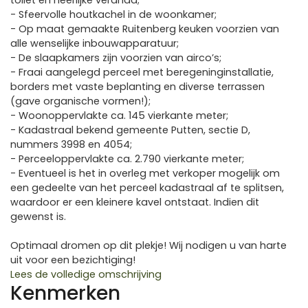
toilet en heerlijke veranda;
- Sfeervolle houtkachel in de woonkamer;
- Op maat gemaakte Ruitenberg keuken voorzien van
alle wenselijke inbouwapparatuur;
- De slaapkamers zijn voorzien van airco’s;
- Fraai aangelegd perceel met beregeninginstallatie,
borders met vaste beplanting en diverse terrassen
(gave organische vormen!);
- Woonoppervlakte ca. 145 vierkante meter;
- Kadastraal bekend gemeente Putten, sectie D,
nummers 3998 en 4054;
- Perceeloppervlakte ca. 2.790 vierkante meter;
- Eventueel is het in overleg met verkoper mogelijk om
een gedeelte van het perceel kadastraal af te splitsen,
waardoor er een kleinere kavel ontstaat. Indien dit
gewenst is.
Optimaal dromen op dit plekje! Wij nodigen u van harte
uit voor een bezichtiging!
Lees de volledige omschrijving
Kenmerken