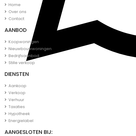
Home
Over ons
Contact
AANBOD
Koopwoningen
Nieuwbouwwoningen
Bedrijfsaanbod
Stille verkoop
DIENSTEN
Aankoop
Verkoop
Verhuur
Taxaties
Hypotheek
Energielabel
AANGESLOTEN BIJ: