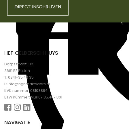
DIRECT INSCHRIJVEN
HET GELDERSCH HUYS
Dorpsstraat 102
3881 BE Putten
T:
0341-35 46 35
E:
info@hghmakelaars.nl
KVK nummer: 08103894
BTW nummer: NL8107.85.407 B01
NAVIGATIE