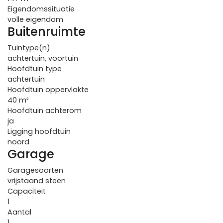
Eigendomssituatie
volle eigendom
Buitenruimte
Tuintype(n)
achtertuin, voortuin
Hoofdtuin type
achtertuin
Hoofdtuin oppervlakte
40 m²
Hoofdtuin achterom
ja
Ligging hoofdtuin
noord
Garage
Garagesoorten
vrijstaand steen
Capaciteit
1
Aantal
1