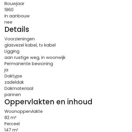
Bouwjaar
1960
In aanbouw
nee
Details
Voorzieningen
glasvezel kabel, tv kabel
Ligging
aan rustige weg, in woonwijk
Permanente bewoning
ja
Daktype
zadeldak
Dakmateriaal
pannen
Oppervlakten en inhoud
Woonoppervlakte
82 m²
Perceel
147 m²