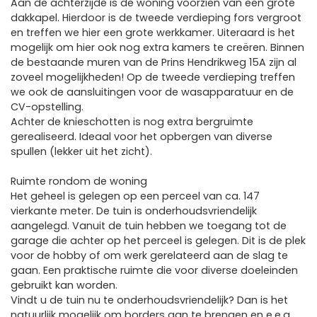
Aan de achterzijde is de woning voorzien van een grote
dakkapel. Hierdoor is de tweede verdieping fors vergroot
en treffen we hier een grote werkkamer. Uiteraard is het
mogelijk om hier ook nog extra kamers te creëren. Binnen
de bestaande muren van de Prins Hendrikweg 15A zijn al
zoveel mogelijkheden! Op de tweede verdieping treffen
we ook de aansluitingen voor de wasapparatuur en de
CV-opstelling.
Achter de knieschotten is nog extra bergruimte
gerealiseerd. Ideaal voor het opbergen van diverse
spullen (lekker uit het zicht).
Ruimte rondom de woning
Het geheel is gelegen op een perceel van ca. 147
vierkante meter. De tuin is onderhoudsvriendelijk
aangelegd. Vanuit de tuin hebben we toegang tot de
garage die achter op het perceel is gelegen. Dit is de plek
voor de hobby of om werk gerelateerd aan de slag te
gaan. Een praktische ruimte die voor diverse doeleinden
gebruikt kan worden.
Vindt u de tuin nu te onderhoudsvriendelijk? Dan is het
natuurlijk mogelijk om borders aan te brengen en e.e.a.