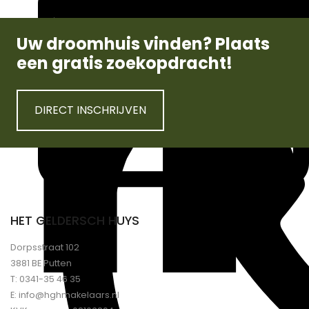
Uw droomhuis vinden? Plaats
een gratis zoekopdracht!
DIRECT INSCHRIJVEN
HET GELDERSCH HUYS
Dorpsstraat 102
3881 BE Putten
T:
0341-35 46 35
E:
info@hghmakelaars.nl