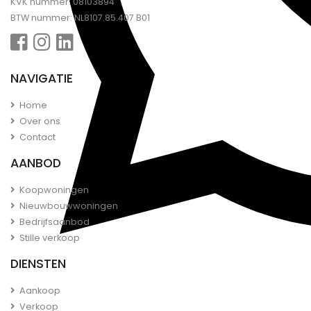
KVK nummer: 08103894
BTW nummer: NL8107.85.407 B01
NAVIGATIE
Home
Over ons
Contact
AANBOD
Koopwoningen
Nieuwbouwwoningen
Bedrijfsaanbod
Stille verkoop
DIENSTEN
Aankoop
Verkoop