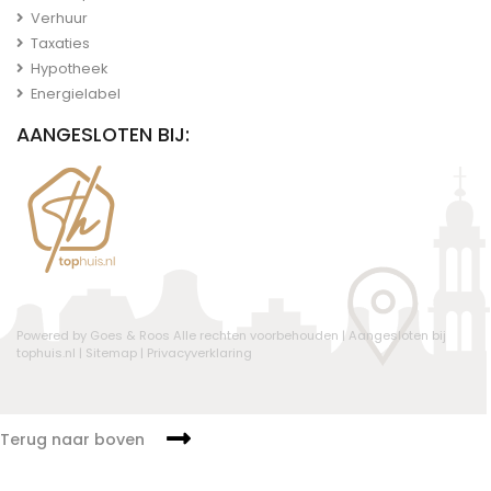
Verhuur
Taxaties
Hypotheek
Energielabel
AANGESLOTEN BIJ:
Powered by Goes & Roos
Alle rechten voorbehouden
|
Aangesloten bij
tophuis.nl
|
Sitemap
|
Privacyverklaring