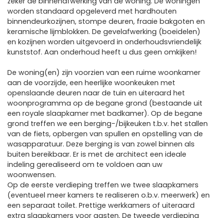
zeker de binnenafwerking van de woning. De woningen
worden standaard opgeleverd met hardhouten
binnendeurkozijnen, stompe deuren, fraaie bakgoten en
keramische lijmblokken. De gevelafwerking (boeidelen)
en kozijnen worden uitgevoerd in onderhoudsvriendelijk
kunststof. Aan onderhoud heeft u dus geen omkijken!
De woning(en) zijn voorzien van een ruime woonkamer
aan de voorzijde, een heerlijke woonkeuken met
openslaande deuren naar de tuin en uiteraard het
woonprogramma op de begane grond (bestaande uit
een royale slaapkamer met badkamer). Op de begane
grond treffen we een berging-/bijkeuken t.b.v. het stallen
van de fiets, opbergen van spullen en opstelling van de
wasapparatuur. Deze berging is van zowel binnen als
buiten bereikbaar. Er is met de architect een ideale
indeling gerealiseerd om te voldoen aan uw
woonwensen.
Op de eerste verdieping treffen we twee slaapkamers
(eventueel meer kamers te realiseren o.b.v. meerwerk) en
een separaat toilet. Prettige werkkamers of uiteraard
extra slaapkamers voor gasten. De tweede verdieping