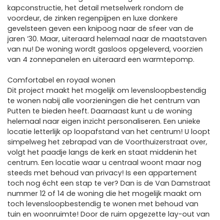
kapconstructie, het detail metselwerk rondom de
voordeur, de zinken regenpijpen en luxe donkere
gevelsteen geven een knipoog naar de sfeer van de
jaren ’30. Maar, uiteraard helemaal naar de maatstaven
van nu! De woning wordt gasloos opgeleverd, voorzien
van 4 zonnepanelen en uiteraard een warmtepomp.
Comfortabel en royaal wonen
Dit project maakt het mogelijk om levensloopbestendig
te wonen nabij alle voorzieningen die het centrum van
Putten te bieden heeft. Daarnaast kunt u de woning
helemaal naar eigen inzicht personaliseren. Een unieke
locatie letterlijk op loopafstand van het centrum! U loopt
simpelweg het zebrapad van de Voorthuizerstraat over,
volgt het paadje langs de kerk en staat middenin het
centrum. Een locatie waar u centraal woont maar nog
steeds met behoud van privacy! Is een appartement
toch nog écht een stap te ver? Dan is de Van Damstraat
nummer 12 of 14 de woning die het mogelijk maakt om
toch levensloopbestendig te wonen met behoud van
tuin en woonruimte! Door de ruim opgezette lay-out van