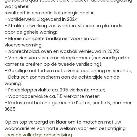
geïsoleerd qua spouw, vloeren, dak en dubbele beglazing
wat geheel
resulteert in een definitief energielabel A;
- Schilderwerk uitgevoerd in 2024;
- Strakke afwerking van wanden, vloeren en plafonds
door de gehele woning;
- Mooie complete badkamer voorzien van
vloerverwarming;
- Aanrechtblad, oven en wasbak vernieuwd in 2025;
- Voorzien van vier ruime slaapkamers (eenvoudig extra
kamer te creëren op de tweede verdieping);
- Gezellige achtertuin met diverse beplanting en veranda;
- Elektrisch zonnescherm aan de achterzijde van de
woning;
- Perceeloppervlakte ca. 205 vierkante meter;
- Woonoppervlakte ca. 115 vierkante meter;
- Kadastraal bekend gemeente Putten, sectie N, nummer
3665;
Op en top verzorgd en klaar om te matchen met uw
wooncarriére! Van harte welkom voor een bezichtiging.
Lees de volledige omschrijving