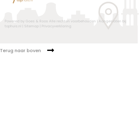
Powered by Goes & Roos
Alle rechten voorbehouden
|
Aangesloten bij
tophuis.nl
|
Sitemap
|
Privacyverklaring