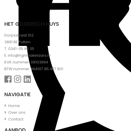
HET GELDERSCH HUYS
Dorpsstraat 102
3881 BE Putten
T:
0341-35 46 35
E:
info@hghmakelaars.nl
KVK nummer: 08103894
BTW nummer: NL8107.85.407 B01
NAVIGATIE
Home
Over ons
Contact
AANBOD