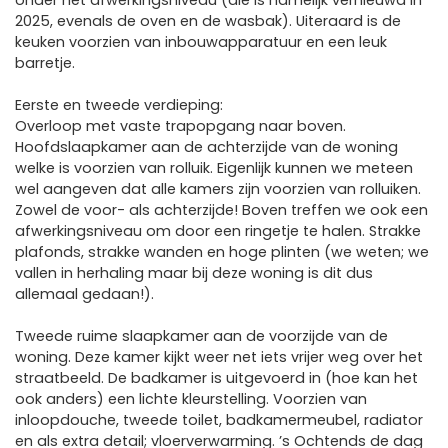
onder het afwerkingsniveau (die is namelijk vernieuwd in
2025, evenals de oven en de wasbak). Uiteraard is de
keuken voorzien van inbouwapparatuur en een leuk
barretje.
Eerste en tweede verdieping:
Overloop met vaste trapopgang naar boven.
Hoofdslaapkamer aan de achterzijde van de woning
welke is voorzien van rolluik. Eigenlijk kunnen we meteen
wel aangeven dat alle kamers zijn voorzien van rolluiken.
Zowel de voor- als achterzijde! Boven treffen we ook een
afwerkingsniveau om door een ringetje te halen. Strakke
plafonds, strakke wanden en hoge plinten (we weten; we
vallen in herhaling maar bij deze woning is dit dus
allemaal gedaan!).
Tweede ruime slaapkamer aan de voorzijde van de
woning. Deze kamer kijkt weer net iets vrijer weg over het
straatbeeld. De badkamer is uitgevoerd in (hoe kan het
ook anders) een lichte kleurstelling. Voorzien van
inloopdouche, tweede toilet, badkamermeubel, radiator
en als extra detail; vloerverwarming. ’s Ochtends de dag