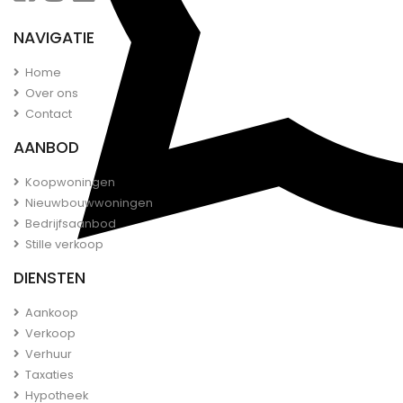
NAVIGATIE
Home
Over ons
Contact
AANBOD
Koopwoningen
Nieuwbouwwoningen
Bedrijfsaanbod
Stille verkoop
DIENSTEN
Aankoop
Verkoop
Verhuur
Taxaties
Hypotheek