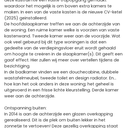
deze kastruimte een vaste trapopgang gemaakt
waardoor het mogelijk is om boven extra kamers te
maken. In een van de vaste kasten is de nieuwe CV-ketel
(2025) geïnstalleerd.
De hoofdslaapkamer treffen we aan de achterzijde van
de woning. Een ruime kamer welke is voorzien van vaste
kastenwand. Tweede kamer weer aan de voorzijde. Wat
ook veel gebeurd bij dit type woningen is dat een
gedeelte van de verdiepingsvloer eruit wordt gehaald
om hoogte te creëren in de slaapkamer(s). Dit geeft een
gaaf effect. Hier zullen wij meer over vertellen tijdens de
bezichtiging.
In de badkamer vinden we een douchecabine, dubbele
wastafelmeubel, tweede toilet en design radiator. En…
hoe kan het ook anders in deze woning; het geheel is
uitgevoerd in een frisse lichte kleurstelling. Derde kamer
weer aan de achterzijde.
Ontspanning buiten:
In 2014 is aan de achterzijde een glazen overkapping
gerealiseerd. Dit is de plek om buiten lekker in het
zonnetje te vertoeven! Deze gezellig overkapping staat