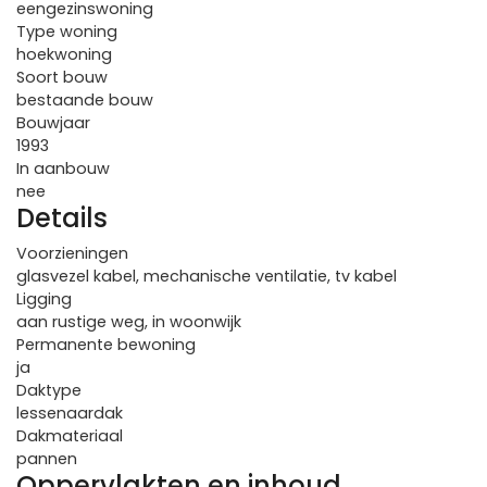
eengezinswoning
Type woning
hoekwoning
Soort bouw
bestaande bouw
Bouwjaar
1993
In aanbouw
nee
Details
Voorzieningen
glasvezel kabel, mechanische ventilatie, tv kabel
Ligging
aan rustige weg, in woonwijk
Permanente bewoning
ja
Daktype
lessenaardak
Dakmateriaal
pannen
Oppervlakten en inhoud