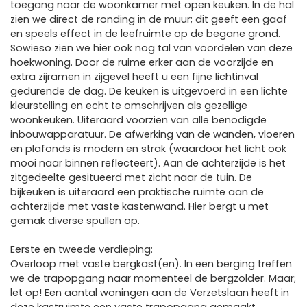
toegang naar de woonkamer met open keuken. In de hal
zien we direct de ronding in de muur; dit geeft een gaaf
en speels effect in de leefruimte op de begane grond.
Sowieso zien we hier ook nog tal van voordelen van deze
hoekwoning. Door de ruime erker aan de voorzijde en
extra zijramen in zijgevel heeft u een fijne lichtinval
gedurende de dag. De keuken is uitgevoerd in een lichte
kleurstelling en echt te omschrijven als gezellige
woonkeuken. Uiteraard voorzien van alle benodigde
inbouwapparatuur. De afwerking van de wanden, vloeren
en plafonds is modern en strak (waardoor het licht ook
mooi naar binnen reflecteert). Aan de achterzijde is het
zitgedeelte gesitueerd met zicht naar de tuin. De
bijkeuken is uiteraard een praktische ruimte aan de
achterzijde met vaste kastenwand. Hier bergt u met
gemak diverse spullen op.
Eerste en tweede verdieping:
Overloop met vaste bergkast(en). In een berging treffen
we de trapopgang naar momenteel de bergzolder. Maar;
let op! Een aantal woningen aan de Verzetslaan heeft in