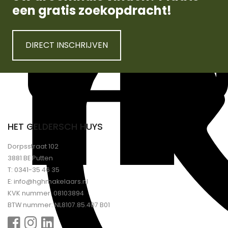
een gratis zoekopdracht!
DIRECT INSCHRIJVEN
HET GELDERSCH HUYS
Dorpsstraat 102
3881 BE Putten
T:
0341-35 46 35
E:
info@hghmakelaars.nl
KVK nummer: 08103894
BTW nummer: NL8107.85.407 B01