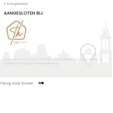
Energielabel
AANGESLOTEN BIJ:
Powered by Goes & Roos
Alle rechten voorbehouden
|
Aangesloten bij
tophuis.nl
|
Sitemap
|
Privacyverklaring