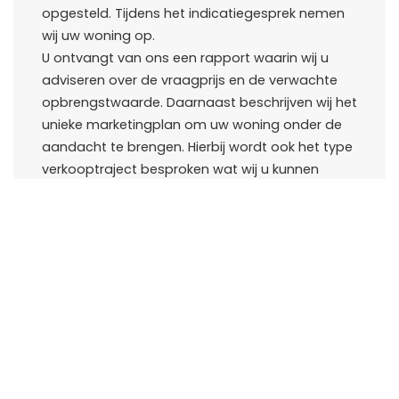
opgesteld. Tijdens het indicatiegesprek nemen
wij uw woning op.
U ontvangt van ons een rapport waarin wij u
adviseren over de vraagprijs en de verwachte
opbrengstwaarde. Daarnaast beschrijven wij het
unieke marketingplan om uw woning onder de
aandacht te brengen. Hierbij wordt ook het type
verkooptraject besproken wat wij u kunnen
aanbieden. U kunt als verkoper kiezen tussen een
‘’stil’’ verkoopproces of een traject waarbij
woning wordt aangemeld op Funda en onze
social media. Samen met de makelaar wordt er
gekeken welk traject het beste past bij uw
wensen en verwachtingen.
Kennismakingsgesprek
Bent u woonachtig in de omgeving van Putten,
Ermelo, Nijkerk, Harderwijk en Voorthuizen en bent