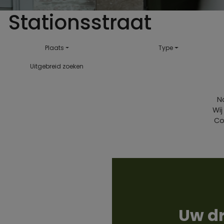
Stationsstraat
Plaats
Type
Uitgebreid zoeken
N
Wij
Co
Uw d