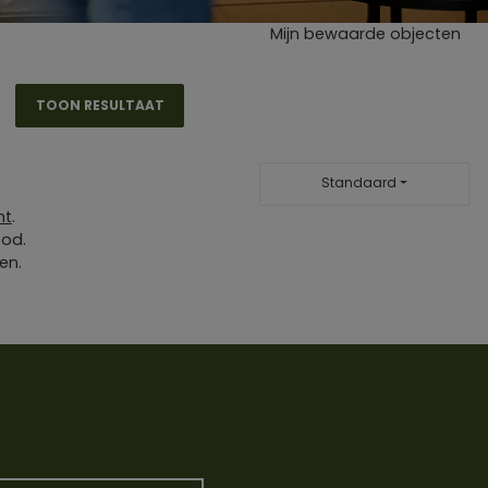
Mijn bewaarde objecten
TOON RESULTAAT
Standaard
ht
.
bod.
en.