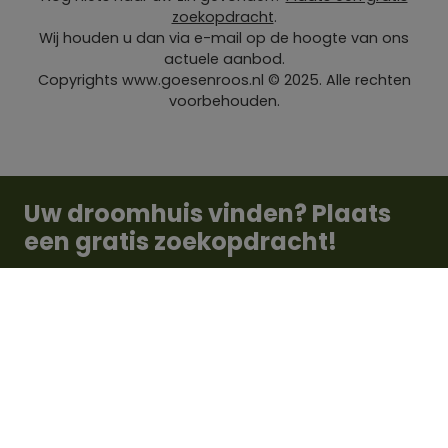
zoekopdracht
.
Wij houden u dan via e-mail op de hoogte van ons
actuele aanbod.
Copyrights
www.goesenroos.nl
© 2025. Alle rechten
voorbehouden.
Uw droomhuis vinden? Plaats
een gratis zoekopdracht!
DIRECT INSCHRIJVEN